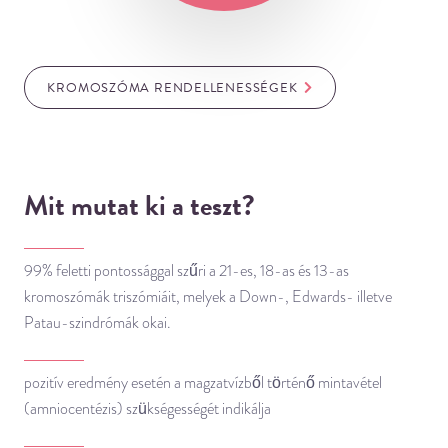
KROMOSZÓMA RENDELLENESSÉGEK
Mit mutat ki a teszt?
99% feletti pontossággal szűri a 21-es, 18-as és 13-as
kromoszómák triszómiáit, melyek a Down-, Edwards- illetve
Patau-szindrómák okai.
pozitív eredmény esetén a magzatvízből történő mintavétel
(amniocentézis) szükségességét indikálja