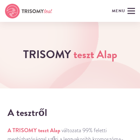
MENU
TRISOMY
teszt Alap
A tesztről
A TRISOMY teszt Alap
változata 99% feletti
megbízhatósággal szűri a leggyakoribb kromoszóma-