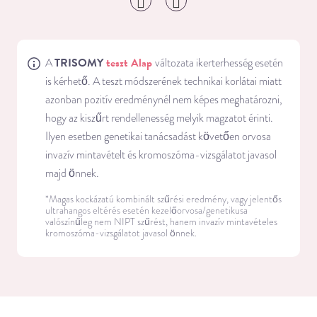
TRISOMY
teszt Alap
A
változata ikerterhesség esetén
is kérhető. A teszt módszerének technikai korlátai miatt
azonban pozitív eredménynél nem képes meghatározni,
hogy az kiszűrt rendellenesség melyik magzatot érinti.
Ilyen esetben genetikai tanácsadást követően orvosa
invazív mintavételt és kromoszóma-vizsgálatot javasol
majd önnek.
*Magas kockázatú kombinált szűrési eredmény, vagy jelentős
ultrahangos eltérés esetén kezelőorvosa/genetikusa
valószínűleg nem NIPT szűrést, hanem invazív mintavételes
kromoszóma-vizsgálatot javasol önnek.