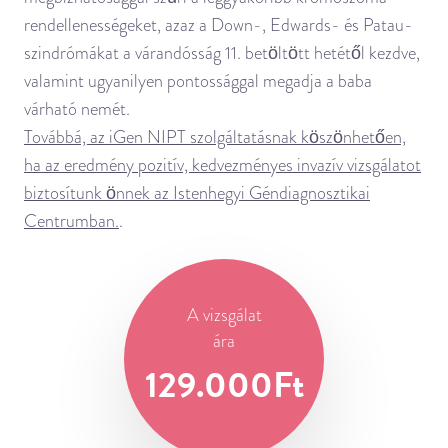
rendellenességeket, azaz a Down-, Edwards- és Patau-
szindrómákat a várandósság 11. betöltött hetétől kezdve,
valamint ugyanilyen pontossággal megadja a baba
várható nemét.
Továbbá, az iGen NIPT szolgáltatásnak köszönhetően,
ha az eredmény pozitív, kedvezményes invazív vizsgálatot
biztosítunk önnek az Istenhegyi Géndiagnosztikai
Centrumban.
.
A vizsgálat
ára
129.000Ft