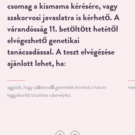
csomag a kismama kérésére, vagy
szakorvosi javaslatra is kérhető. A
várandósság 11. betöltött hetétől
elvégezhető genetikai
tanácsadással. A teszt elvégézése
ajánlott lehet, ha:
aggódik, hogy születendő gyermekét érintheti a három
mes
leggyakoribb triszómia valamelyike;