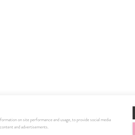
nformation on site performance and usage, to provide social media
Istenhegyi Géndiagnosztikai Centrum:
+36 1 580
 content and advertisements.