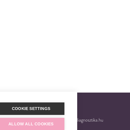
COOKIE SETTINGS
 8600
E-mail
trisomytest@gendiagnosztika.hu
ALLOW ALL COOKIES