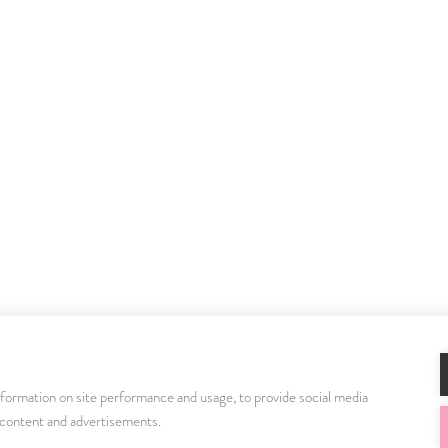
nformation on site performance and usage, to provide social media
Istenhegyi Géndiagnosztikai Centrum:
+36 1 580
 content and advertisements.