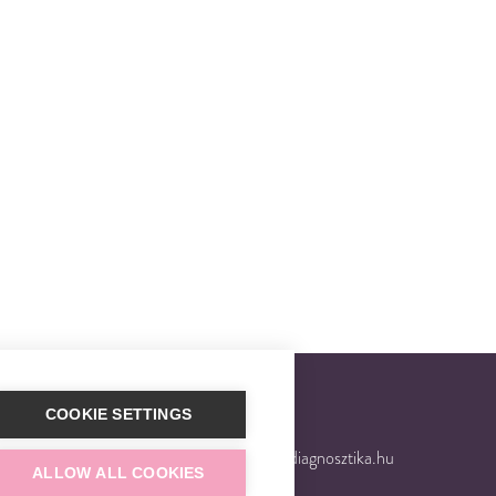
COOKIE SETTINGS
 8600
E-mail
trisomytest@gendiagnosztika.hu
ALLOW ALL COOKIES